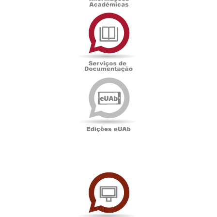
Serviços
de
Documentação
Edições
eUAb
UAbTV