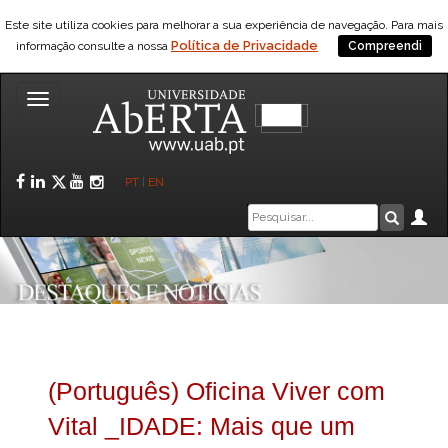
Este site utiliza cookies para melhorar a sua experiência de navegação. Para mais
Política de Privacidade
informação consulte a nossa
Compreendi
Toggle
navigation
Facebook
LinkedIn
Twitter
YouTube
Instagram
PT
|
EN
Caixa
Ár
Pesquis
de
pesquisa
(Português) Oficina Viver com
Vital _IDADE: Mais que um