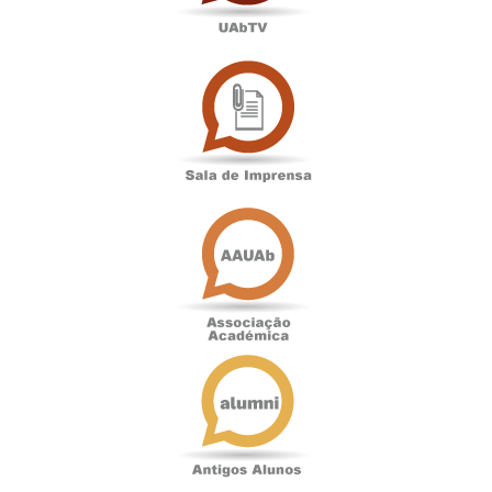
Sala
de
Imprensa
Associação
Académica
Antigos
Alunos