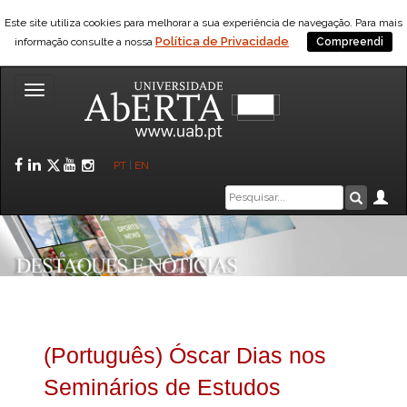
Este site utiliza cookies para melhorar a sua experiência de navegação. Para mais
Política de Privacidade
informação consulte a nossa
Compreendi
Toggle
navigation
Facebook
LinkedIn
Twitter
YouTube
Instagram
PT
|
EN
Caixa
Ár
Pesquis
de
pesquisa
(Português) Óscar Dias nos
Seminários de Estudos