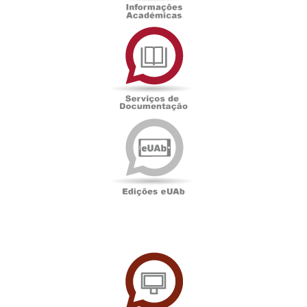
Serviços
de
Documentação
Edições
eUAb
UAbTV