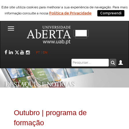
Este site utiliza cookies para melhorar a sua experiência de navegação. Para mais
Política de Privacidade
informação consulte a nossa
Compreendi
Toggle
navigation
Facebook
LinkedIn
Twitter
YouTube
Instagram
PT
|
EN
Caixa
Ár
Pesquis
de
pesquisa
Outubro | programa de
formação