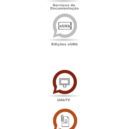
Edições
eUAb
UAbTV
Sala
de
Imprensa