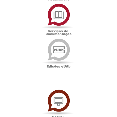
Serviços
de
Documentação
Edições
eUAb
UAbTV