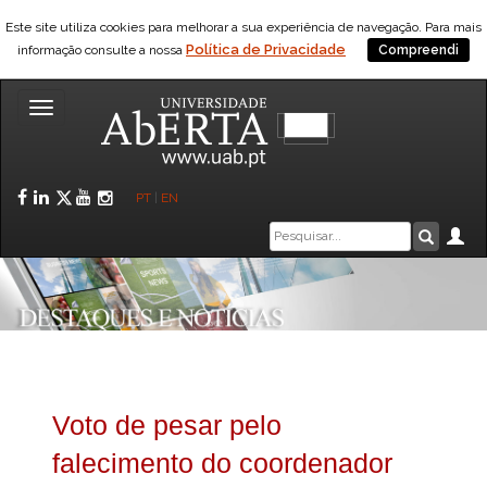
Este site utiliza cookies para melhorar a sua experiência de navegação. Para mais
Política de Privacidade
informação consulte a nossa
Compreendi
Toggle
navigation
Facebook
LinkedIn
Twitter
YouTube
Instagram
PT
|
EN
Caixa
Ár
Pesquis
de
pesquisa
Voto de pesar pelo
falecimento do coordenador