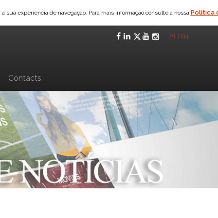
Política
ar a sua experiência de navegação. Para mais informação consulte a nossa
Facebook
LinkedIn
Twitter
YouTube
Instagra
PT
|
EN
n
Contacts