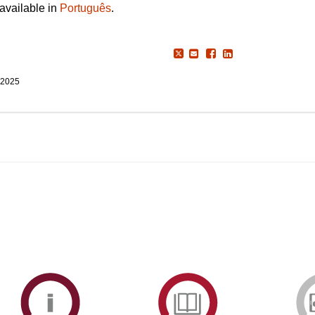
 available in
Português
.
 2025
ormAberta
Informações
Serviços
Académicas
de
Documentaçã