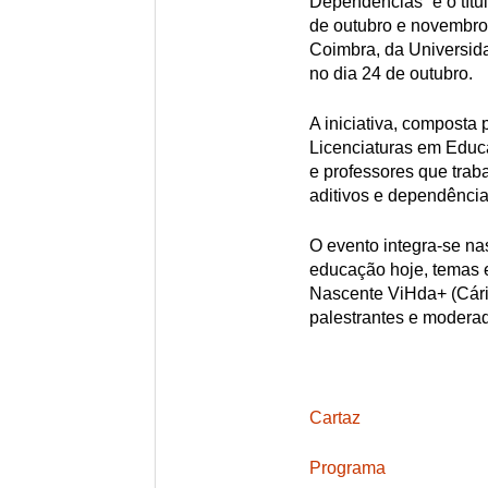
Dependências” é o títu
de outubro e novembro
Coimbra, da Universid
no dia 24 de outubro.
A iniciativa, composta 
Licenciaturas em Educa
e professores que tra
aditivos e dependência
O evento integra-se n
educação hoje, temas 
Nascente ViHda+ (Cári
palestrantes e moderado
Cartaz
Programa