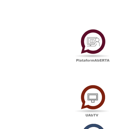
Plataf
UAbTV
Podcas