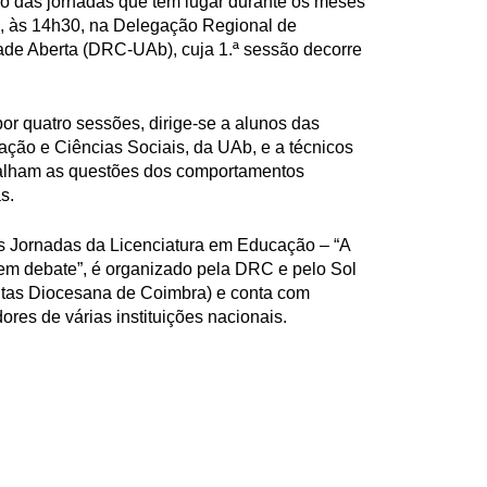
lo das jornadas que têm lugar durante os meses
, às 14h30, na Delegação Regional de
ade Aberta (DRC-UAb), cuja 1.ª sessão decorre
por quatro sessões, dirige-se a alunos das
ção e Ciências Sociais, da UAb, e a técnicos
balham as questões dos comportamentos
s.
as Jornadas da Licenciatura em Educação – “A
em debate”, é organizado pela DRC e pelo Sol
tas Diocesana de Coimbra) e conta com
res de várias instituições nacionais.