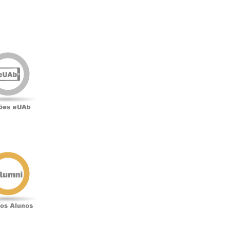
Edições
eUAb
o
Antigos
Alunos