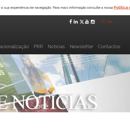
Política
ar a sua experiência de navegação. Para mais informação consulte a nossa
Facebook
LinkedIn
Twitter
YouTube
Instagra
PT
|
EN
nacionalização
PRR
Notícias
Newsletter
Contactos