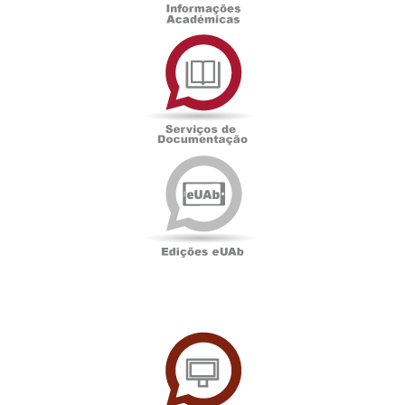
Serviços
de
Documentação
Edições
eUAb
UAbTV