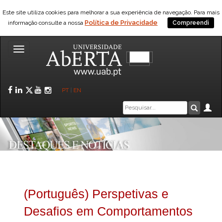
Este site utiliza cookies para melhorar a sua experiência de navegação. Para mais
Política de Privacidade
informação consulte a nossa
Compreendi
Toggle
navigation
Facebook
LinkedIn
Twitter
YouTube
Instagram
PT
|
EN
Caixa
Ár
Pesquis
de
pesquisa
(Português) Perspetivas e
Desafios em Comportamentos