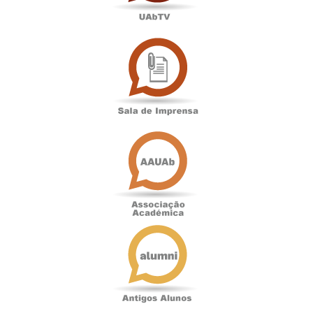
Sala
de
Imprensa
Associação
Académica
Antigos
Alunos