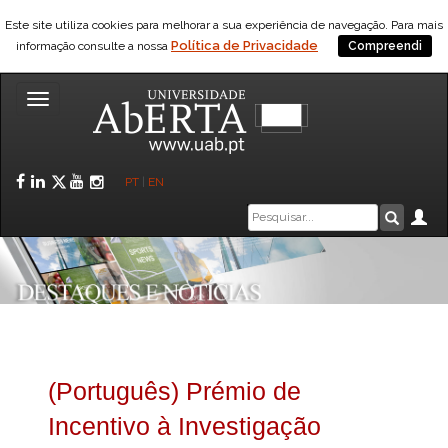
Este site utiliza cookies para melhorar a sua experiência de navegação. Para mais
Política de Privacidade
informação consulte a nossa
Compreendi
Toggle
navigation
Facebook
LinkedIn
Twitter
YouTube
Instagram
PT
|
EN
Caixa
Ár
Pesquis
de
pesquisa
(Português) Prémio de
Incentivo à Investigação