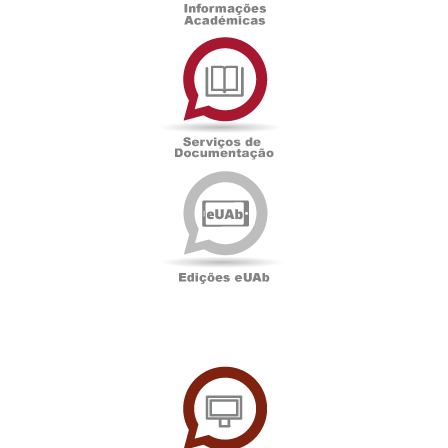
Serviços
de
Documentação
Edições
eUAb
UAbTV