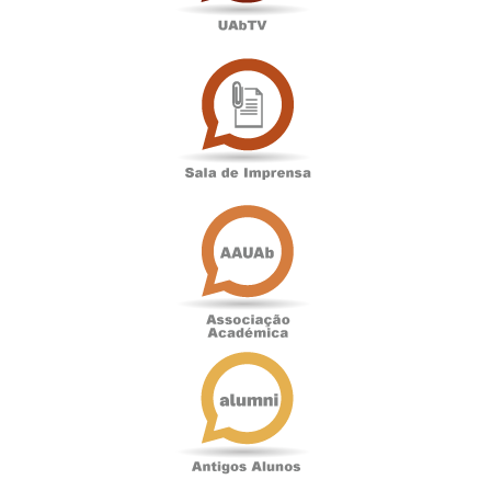
Sala
de
Imprensa
Associação
Académica
Antigos
Alunos