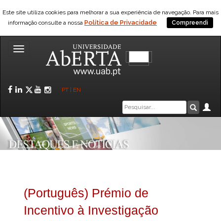
Este site utiliza cookies para melhorar a sua experiência de navegação. Para mais
Política de Privacidade
informação consulte a nossa
Compreendi
Toggle
navigation
Facebook
LinkedIn
Twitter
YouTube
Instagram
PT
|
EN
Caixa
Ár
Pesquis
de
pesquisa
(Português) Prémio de
Incentivo à Investigação