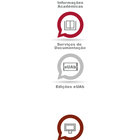
Serviços
de
Documentação
Edições
eUAb
UAbTV