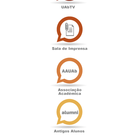
Sala
de
Imprensa
Associação
Académica
Antigos
Alunos