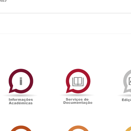
2025
ormAberta
Informações
Serviços
Académicas
de
Documentaçã
Sala
Associação