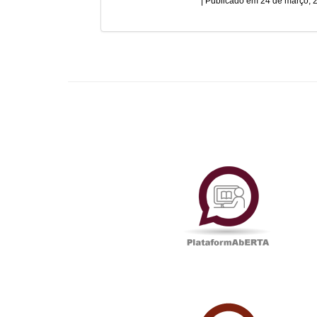
24 de março, 
Plataf
UAbTV