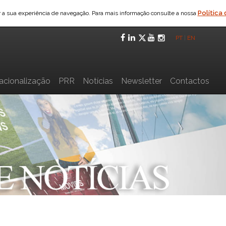
Política
ar a sua experiência de navegação. Para mais informação consulte a nossa
Facebook
LinkedIn
Twitter
YouTube
Instagra
PT
|
EN
nacionalização
PRR
Notícias
Newsletter
Contactos