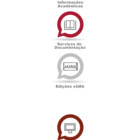
Serviços
de
Documentação
Edições
eUAb
UAbTV