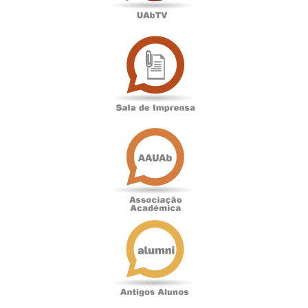
Sala
de
Imprensa
Associação
Académica
Antigos
Alunos