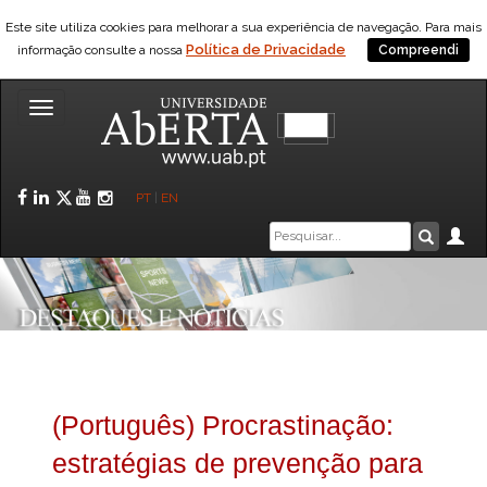
Este site utiliza cookies para melhorar a sua experiência de navegação. Para mais
Política de Privacidade
informação consulte a nossa
Compreendi
Toggle
navigation
Facebook
LinkedIn
Twitter
YouTube
Instagram
PT
|
EN
Caixa
Ár
Pesquis
de
pesquisa
(Português) Procrastinação:
estratégias de prevenção para