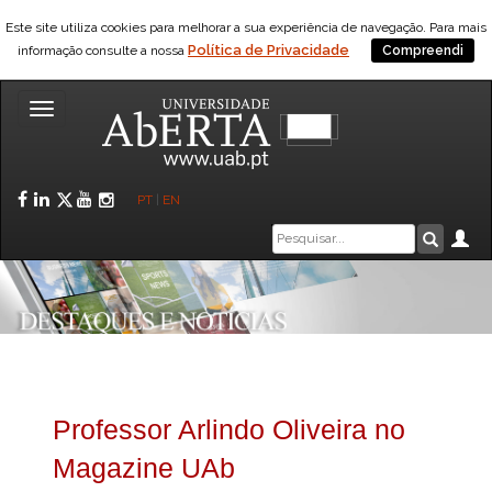
Este site utiliza cookies para melhorar a sua experiência de navegação. Para mais
Política de Privacidade
informação consulte a nossa
Compreendi
Toggle
navigation
Facebook
LinkedIn
Twitter
YouTube
Instagram
PT
|
EN
Caixa
Ár
Pesquis
de
pesquisa
Professor Arlindo Oliveira no
Magazine UAb