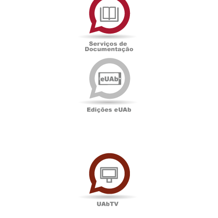
de
Documentação
Edições
eUAb
UAbTV