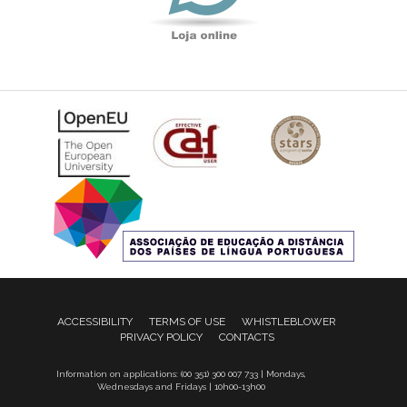
ACCESSIBILITY
TERMS OF USE
WHISTLEBLOWER
PRIVACY POLICY
CONTACTS
Information on applications: (00 351) 300 007 733 | Mondays,
Wednesdays and Fridays | 10h00-13h00