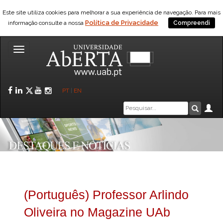
Este site utiliza cookies para melhorar a sua experiência de navegação. Para mais
Política de Privacidade
informação consulte a nossa
Compreendi
Toggle
navigation
Facebook
LinkedIn
Twitter
YouTube
Instagram
PT
|
EN
Caixa
Ár
Pesquis
de
pesquisa
(Português) Professor Arlindo
Oliveira no Magazine UAb