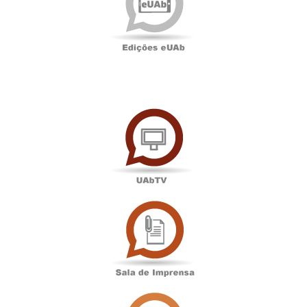
UAbTV
Sala
de
Imprensa
Associação