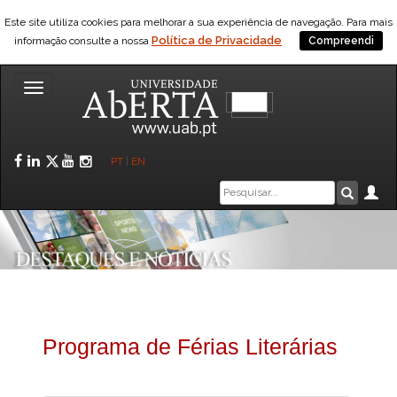
Este site utiliza cookies para melhorar a sua experiência de navegação. Para mais
Política de Privacidade
informação consulte a nossa
Compreendi
Toggle
navigation
Facebook
LinkedIn
Twitter
YouTube
Instagram
PT
|
EN
Caixa
Ár
Pesquis
de
pesquisa
Programa de Férias Literárias