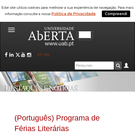
Este site utiliza cookies para melhorar a sua experiência de navegação. Para mais
Política de Privacidade
informação consulte a nossa
Compreendi
Toggle
navigation
Facebook
LinkedIn
Twitter
YouTube
Instagram
PT
|
EN
Caixa
Ár
Pesquis
de
pesquisa
(Português) Programa de
Férias Literárias