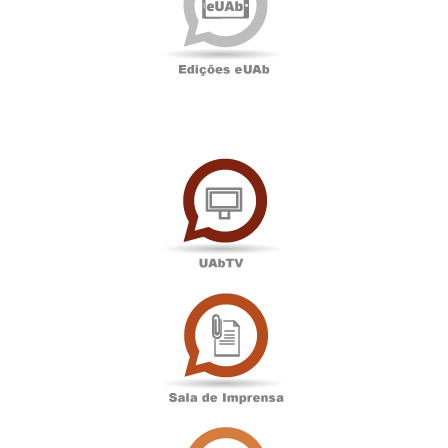
UAbTV
Sala
de
Imprensa
Associação