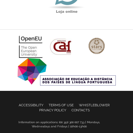
ACCESSIBILITY
TERMS OF USE
WHISTLEBLOWER
PRIVACY POLICY
CONTACTS
Information on applications: (00 351) 300 007 733 | Mondays,
Wednesdays and Fridays | 10h00-13h00