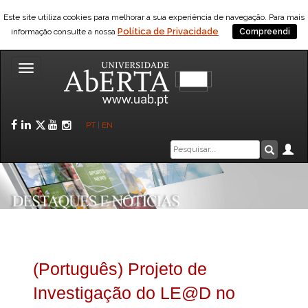
Este site utiliza cookies para melhorar a sua experiência de navegação. Para mais
Política de Privacidade
informação consulte a nossa
Compreendi
Toggle
navigation
Facebook
LinkedIn
Twitter
YouTube
Instagram
PT
|
EN
Caixa
Ár
Pesquis
de
pesquisa
(Português) Projeto de
Investigação do LE@D no