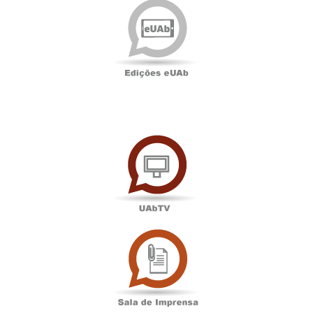
eUAb
UAbTV
Sala
de
Imprensa