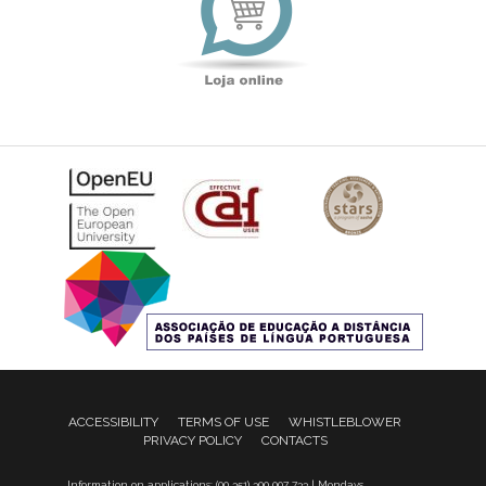
ACCESSIBILITY
TERMS OF USE
WHISTLEBLOWER
PRIVACY POLICY
CONTACTS
Information on applications: (00 351) 300 007 733 | Mondays,