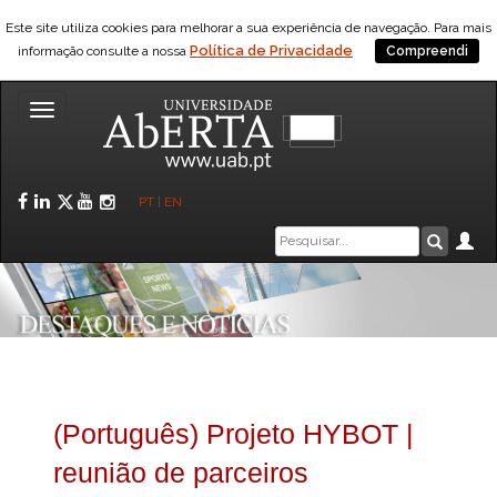
Este site utiliza cookies para melhorar a sua experiência de navegação. Para mais
Política de Privacidade
informação consulte a nossa
Compreendi
Toggle
navigation
Facebook
LinkedIn
Twitter
YouTube
Instagram
PT
|
EN
Caixa
Ár
Pesquis
de
pesquisa
(Português) Projeto HYBOT |
reunião de parceiros