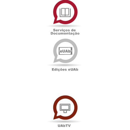
de
Documentação
Edições
eUAb
UAbTV