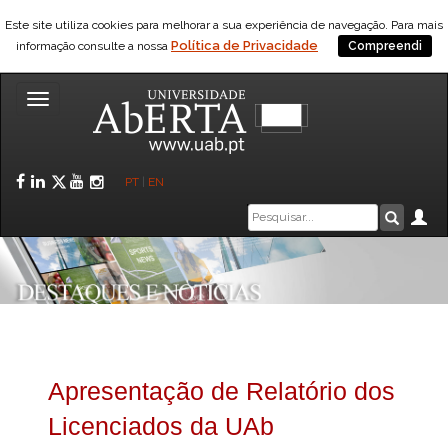
Este site utiliza cookies para melhorar a sua experiência de navegação. Para mais
Política de Privacidade
informação consulte a nossa
Compreendi
Toggle
navigation
Facebook
LinkedIn
Twitter
YouTube
Instagram
PT
|
EN
Caixa
Ár
Pesquis
de
pesquisa
Apresentação de Relatório dos
Licenciados da UAb