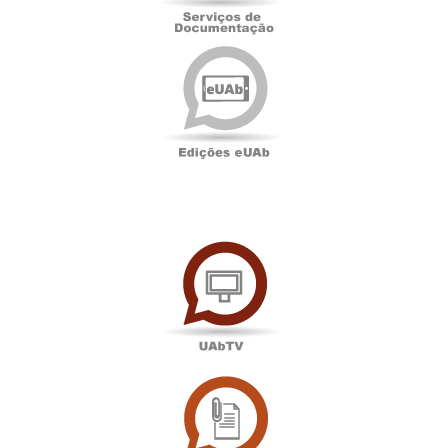
Edições
eUAb
UAbTV
Sala
de
Imprensa