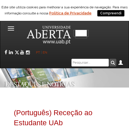
Este site utiliza cookies para melhorar a sua experiência de navegação. Para mais
Política de Privacidade
informação consulte a nossa
Compreendi
Toggle
navigation
Facebook
LinkedIn
Twitter
YouTube
Instagram
PT
|
EN
Caixa
Ár
Pesquis
de
pesquisa
(Português) Receção ao
Estudante UAb