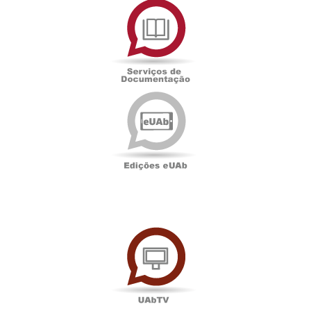
de
Documentação
Edições
eUAb
UAbTV