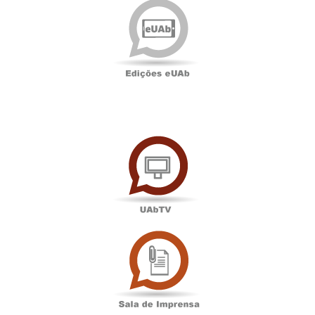
eUAb
UAbTV
Sala
de
Imprensa