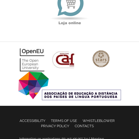
ACCESSIBILITY
TERMS OF USE
WHISTLEBLOWER
PRIVACY POLICY
CONTACTS
Information on applications: (00 351) 300 007 733 | Mondays,