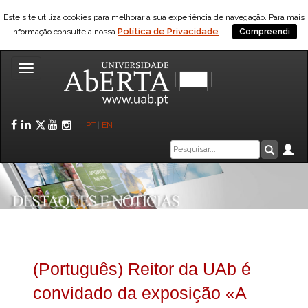
Este site utiliza cookies para melhorar a sua experiência de navegação. Para mais
Política de Privacidade
informação consulte a nossa
Compreendi
Toggle
navigation
Facebook
LinkedIn
Twitter
YouTube
Instagram
PT
|
EN
Caixa
Ár
Pesquis
de
pesquisa
(Português) Reitor da UAb é
convidado da exposição «A