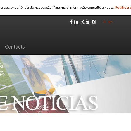
Política
ar a sua experiência de navegação. Para mais informação consulte a nossa
Facebook
LinkedIn
Twitter
YouTube
Instagra
PT
|
EN
n
Contacts