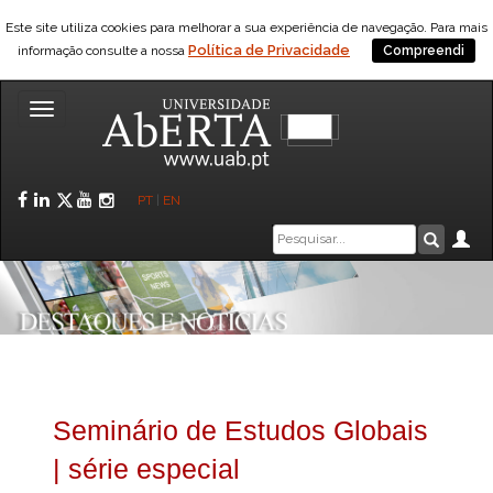
Este site utiliza cookies para melhorar a sua experiência de navegação. Para mais
Política de Privacidade
informação consulte a nossa
Compreendi
Toggle
navigation
Facebook
LinkedIn
Twitter
YouTube
Instagram
PT
|
EN
Caixa
Ár
Pesquis
de
pesquisa
Seminário de Estudos Globais
| série especial