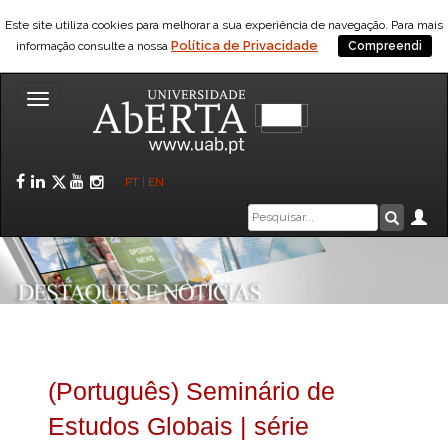
Este site utiliza cookies para melhorar a sua experiência de navegação. Para mais
Política de Privacidade
informação consulte a nossa
Compreendi
Toggle
navigation
Facebook
LinkedIn
Twitter
YouTube
Instagram
PT
|
EN
Caixa
Ár
Pesquis
de
pesquisa
(Português) Seminário de
Estudos Globais | série