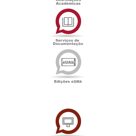
Serviços
de
Documentação
Edições
eUAb
UAbTV