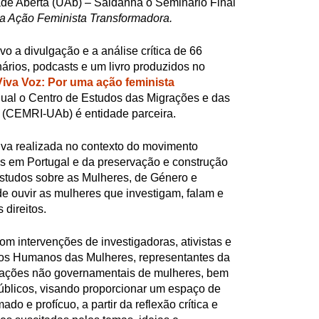
ade Aberta (UAb) – Saldanha o Seminário Final
a Ação Feminista Transformadora.
vo a divulgação e a análise crítica de 66
nários, podcasts e um livro produzidos no
iva Voz: Por uma ação feminista
qual o Centro de Estudos das Migrações e das
s (CEMRI-UAb) é entidade parceira.
tiva realizada no contexto do movimento
s em Portugal e da preservação e construção
tudos sobre as Mulheres, de Género e
e ouvir as mulheres que investigam, falam e
 direitos.
m intervenções de investigadoras, ativistas e
itos Humanos das Mulheres, representantes da
zações não governamentais de mulheres, bem
blicos, visando proporcionar um espaço de
do e profícuo, a partir da reflexão crítica e