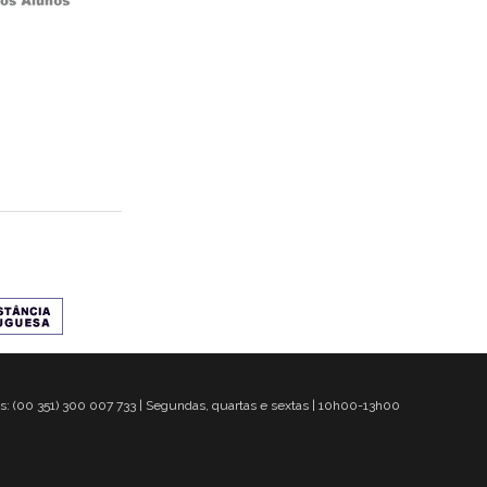
s: (00 351) 300 007 733 | Segundas, quartas e sextas | 10h00-13h00