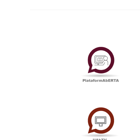
Plataf
UAbTV