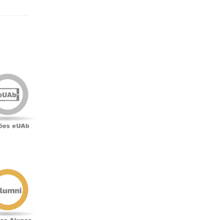
Edições
eUAb
o
Antigos
Alunos