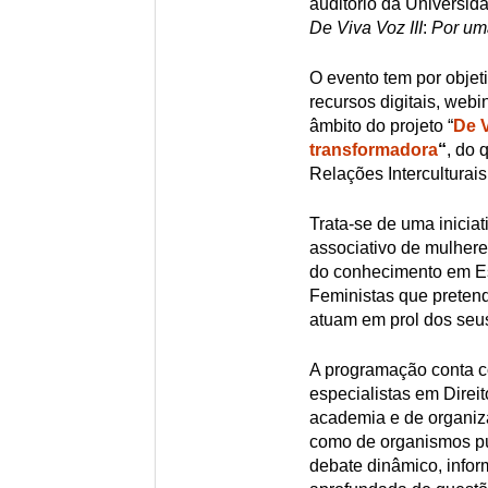
auditório da Universid
De Viva Voz III
:
Por um
O evento tem por objeti
recursos digitais, webi
âmbito do projeto “
De V
transformadora
“
, do 
Relações Interculturai
Trata-se de uma inicia
associativo de mulhere
do conhecimento em Es
Feministas que pretend
atuam em prol dos seus
A programação conta co
especialistas em Dire
academia e de organi
como de organismos pú
debate dinâmico, informa