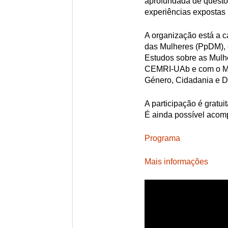
aprofundada de questõe
experiências expostas 
A organização está a c
das Mulheres (PpDM), 
Estudos sobre as Mulh
CEMRI-UAb e com o Me
Género, Cidadania e
A participação é gratui
É ainda possível acomp
Programa
Mais informações