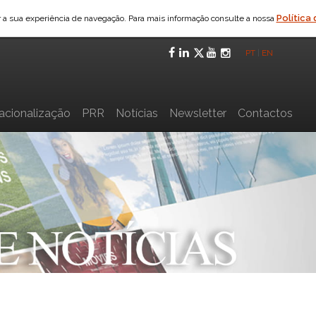
Política
ar a sua experiência de navegação. Para mais informação consulte a nossa
Facebook
LinkedIn
Twitter
YouTube
Instagra
PT
|
EN
nacionalização
PRR
Notícias
Newsletter
Contactos