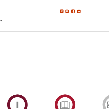
25
ormAberta
Informações
Serviços
Académicas
de
Documentaçã