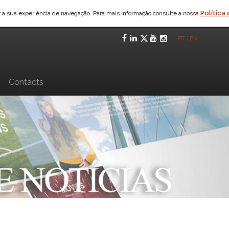
Política
ar a sua experiência de navegação. Para mais informação consulte a nossa
Facebook
LinkedIn
Twitter
YouTube
Instagra
PT
|
EN
n
Contacts