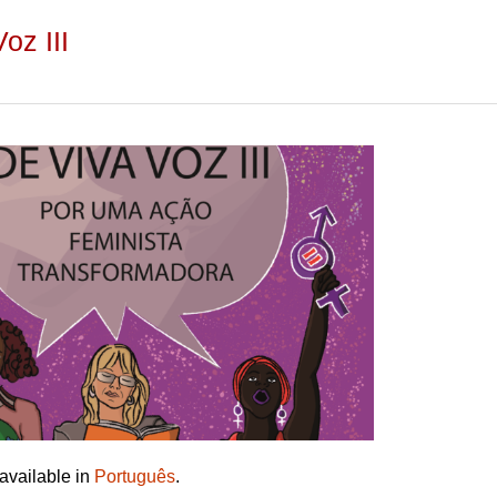
oz III
 available in
Português
.