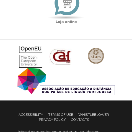
ACCESSIBILITY
TERMS OF USE
WHISTLEBLOWER
PRIVACY POLICY
CONTACTS
Information on applications: (00 351) 300 007 733 | Mondays,