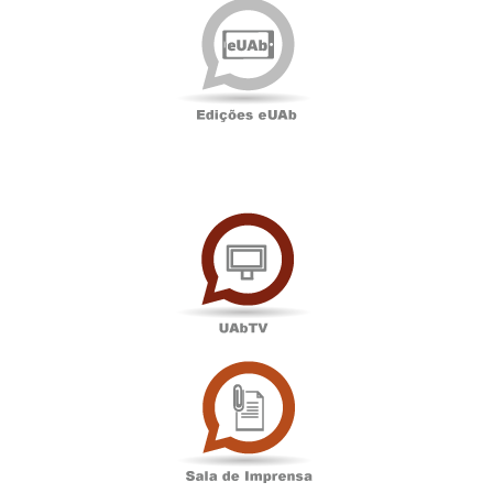
eUAb
UAbTV
Sala
de
Imprensa