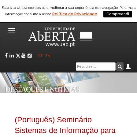
Este site utiliza cookies para melhorar a sua experiência de navegação. Para mais
Política de Privacidade
informação consulte a nossa
Compreendi
Toggle
navigation
Facebook
LinkedIn
Twitter
YouTube
Instagram
PT
|
EN
Caixa
Ár
Pesquis
de
pesquisa
(Português) Seminário
Sistemas de Informação para