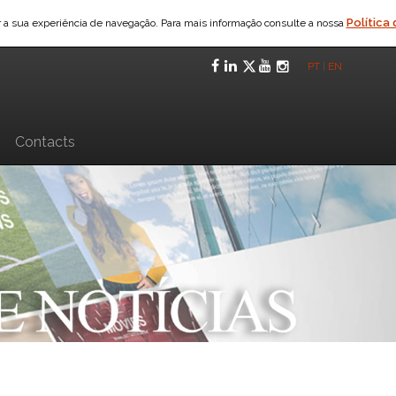
Política
ar a sua experiência de navegação. Para mais informação consulte a nossa
Facebook
LinkedIn
Twitter
YouTube
Instagra
PT
|
EN
n
Contacts