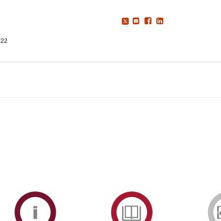
022
ormAberta
Informações
Serviços
Académicas
de
Documentaçã