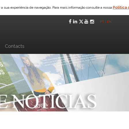
Política
ar a sua experiência de navegação. Para mais informação consulte a nossa
Facebook
LinkedIn
Twitter
YouTube
Instagra
PT
|
EN
n
Contacts