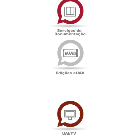
de
Documentação
Edições
eUAb
UAbTV