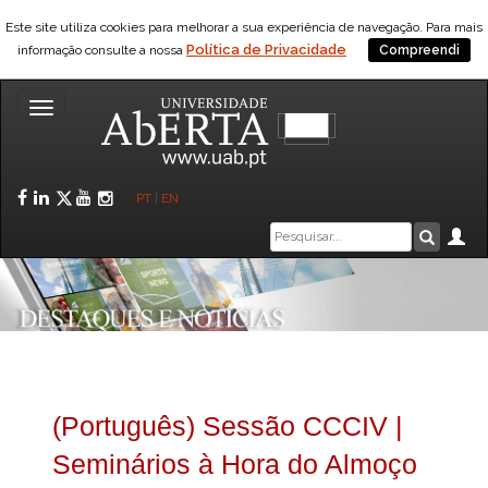
Este site utiliza cookies para melhorar a sua experiência de navegação. Para mais
Política de Privacidade
informação consulte a nossa
Compreendi
Toggle
navigation
Facebook
LinkedIn
Twitter
YouTube
Instagram
PT
|
EN
Caixa
Ár
Pesquis
de
pesquisa
(Português) Sessão CCCIV |
Seminários à Hora do Almoço