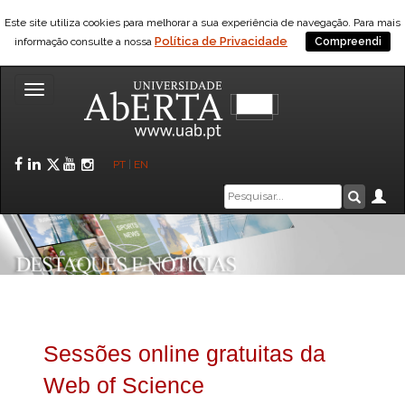
Este site utiliza cookies para melhorar a sua experiência de navegação. Para mais
Política de Privacidade
informação consulte a nossa
Compreendi
Toggle
navigation
Facebook
LinkedIn
Twitter
YouTube
Instagram
PT
|
EN
Caixa
Ár
Pesquis
de
pesquisa
Sessões online gratuitas da
Web of Science