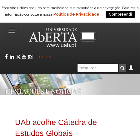
Este site utiliza cookies para melhorar a sua experiência de navegação. Para mais
Política de Privacidade
informação consulte a nossa
Compreendi
Toggle
navigation
Facebook
LinkedIn
Twitter
YouTube
Instagram
PT
|
EN
Caixa
Ár
Pesquis
de
pesquisa
UAb acolhe Cátedra de
Estudos Globais