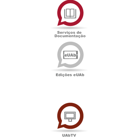
de
Documentação
Edições
eUAb
UAbTV