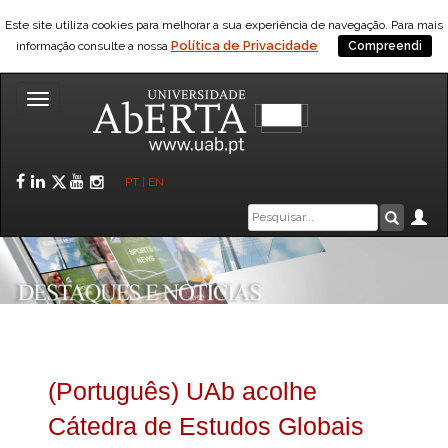
Este site utiliza cookies para melhorar a sua experiência de navegação. Para mais
Política de Privacidade
informação consulte a nossa
Compreendi
Toggle
navigation
Facebook
LinkedIn
Twitter
YouTube
Instagram
PT
|
EN
Caixa
Ár
Pesquis
de
pesquisa
(Português) UAb acolhe
Cátedra de Estudos Globais