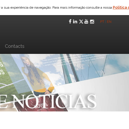
Política
ar a sua experiência de navegação. Para mais informação consulte a nossa
Facebook
LinkedIn
Twitter
YouTube
Instagra
PT
|
EN
n
Contacts