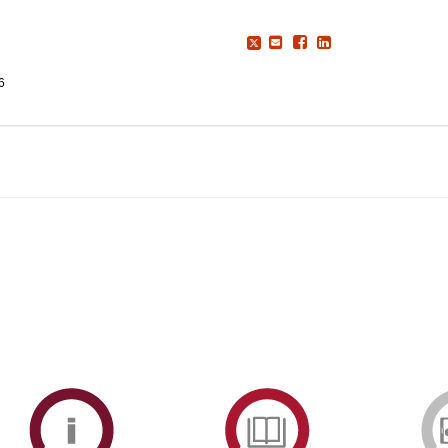
6
ormAberta
Informações
Serviços
Académicas
de
Documentaçã