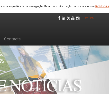
Política
ar a sua experiência de navegação. Para mais informação consulte a nossa
Facebook
LinkedIn
Twitter
YouTube
Instagra
PT
|
EN
n
Contacts