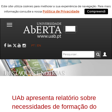
Este site utiliza cookies para melhorar a sua experiência de navegação. Para mais
Política de Privacidade
informação consulte a nossa
Compreendi
Toggle
navigation
Facebook
LinkedIn
Twitter
YouTube
Instagram
PT
|
EN
Caixa
Ár
Pesquis
de
pesquisa
UAb apresenta relatório sobre
necessidades de formação do