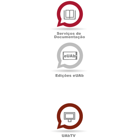
Serviços
de
Documentação
Edições
eUAb
UAbTV