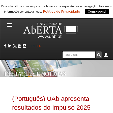
Este site utiliza cookies para melhorar a sua experiência de navegação. Para mais
Política de Privacidade
informação consulte a nossa
Compreendi
Toggle
navigation
Facebook
LinkedIn
Twitter
YouTube
Instagram
PT
|
EN
Caixa
Ár
Pesquis
de
pesquisa
(Português) UAb apresenta
resultados do Impulso 2025