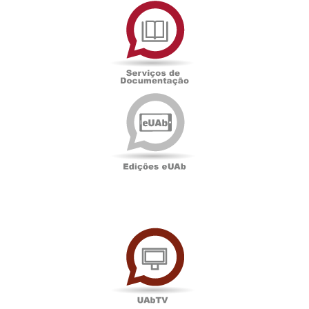
Serviços
de
Documentação
Edições
eUAb
UAbTV