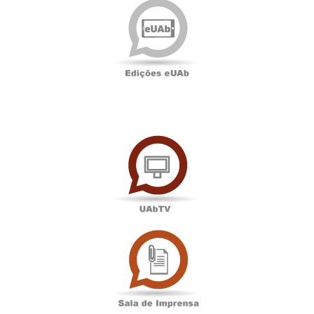
eUAb
UAbTV
Sala
de
Imprensa