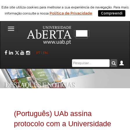
Este site utiliza cookies para melhorar a sua experiência de navegação. Para mais
Política de Privacidade
informação consulte a nossa
Compreendi
Toggle
navigation
Facebook
LinkedIn
Twitter
YouTube
Instagram
PT
|
EN
Caixa
Ár
Pesquis
de
pesquisa
(Português) UAb assina
protocolo com a Universidade