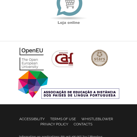
ACCESSIBILITY
TERMS OF USE
WHISTLEBLOWER
PRIVACY POLICY
CONTACTS
Information on applications: (00 351) 300 007 733 | Mondays,