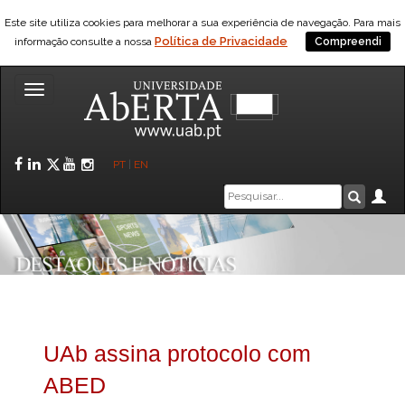
Este site utiliza cookies para melhorar a sua experiência de navegação. Para mais
Política de Privacidade
informação consulte a nossa
Compreendi
Toggle
navigation
Facebook
LinkedIn
Twitter
YouTube
Instagram
PT
|
EN
Caixa
Ár
Pesquis
de
pesquisa
UAb assina protocolo com
ABED