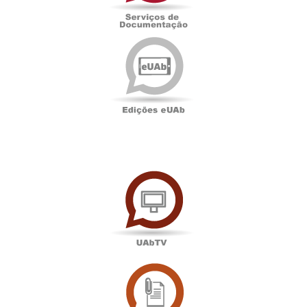
Edições
eUAb
UAbTV
Sala
de
Imprensa