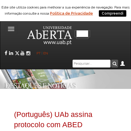
Este site utiliza cookies para melhorar a sua experiência de navegação. Para mais
Política de Privacidade
informação consulte a nossa
Compreendi
Toggle
navigation
Facebook
LinkedIn
Twitter
YouTube
Instagram
PT
|
EN
Caixa
Ár
Pesquis
de
pesquisa
(Português) UAb assina
protocolo com ABED