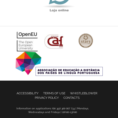
ACCESSIBILITY
TERMS OF USE
WHISTLEBLOWER
PRIVACY POLICY
CONTACTS
Information on applications: (00 351) 300 007 733 | Mondays,
Wednesdays and Fridays | 10h00-13h00