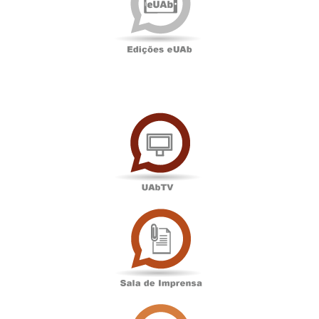
UAbTV
Sala
de
Imprensa
Associação