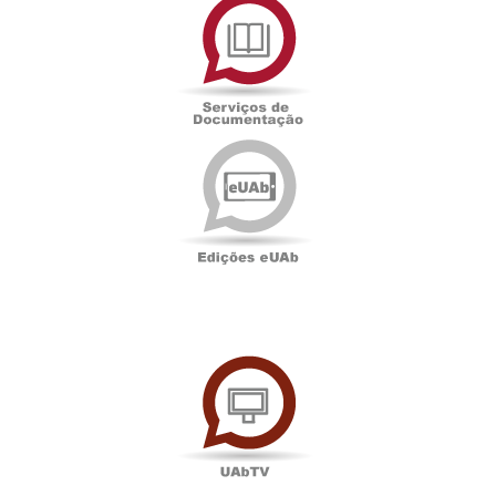
de
Documentação
Edições
eUAb
UAbTV