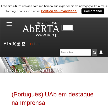
Este site utiliza cookies para melhorar a sua experiência de navegação. Para mais
Política de Privacidade
informação consulte a nossa
Compreendi
Toggle
navigation
Facebook
LinkedIn
Twitter
YouTube
Instagram
PT
|
EN
Caixa
Ár
Pesquis
de
pesquisa
(Português) UAb em destaque
na Imprensa