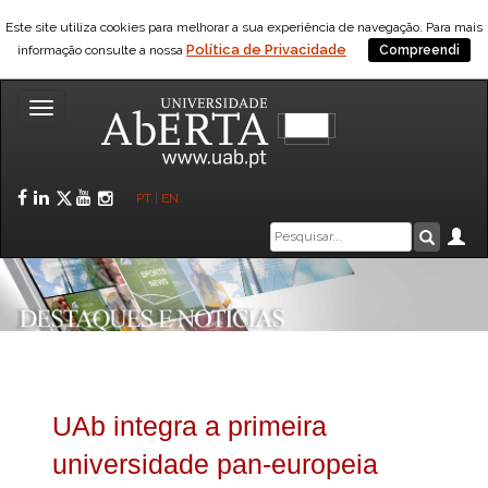
Este site utiliza cookies para melhorar a sua experiência de navegação. Para mais
Política de Privacidade
informação consulte a nossa
Compreendi
Toggle
navigation
Facebook
LinkedIn
Twitter
YouTube
Instagram
PT
|
EN
Caixa
Ár
Pesquis
de
pesquisa
UAb integra a primeira
universidade pan-europeia