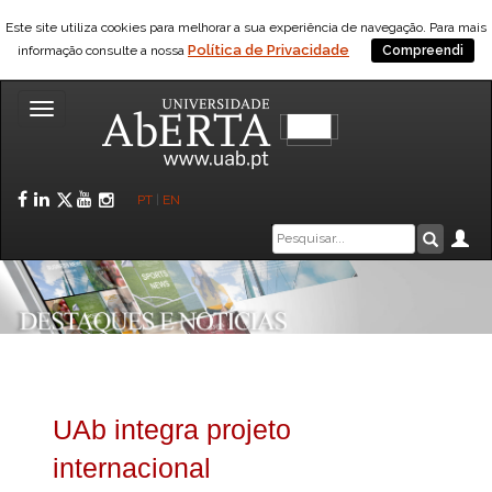
Este site utiliza cookies para melhorar a sua experiência de navegação. Para mais
Política de Privacidade
informação consulte a nossa
Compreendi
Toggle
navigation
Facebook
LinkedIn
Twitter
YouTube
Instagram
PT
|
EN
Caixa
Ár
Pesquis
de
pesquisa
UAb integra projeto
internacional