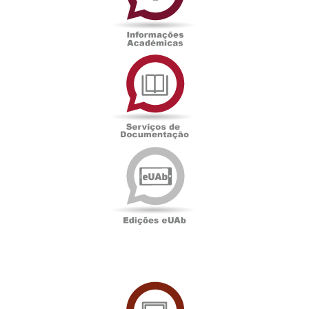
Serviços
de
Documentação
Edições
eUAb
UAbTV