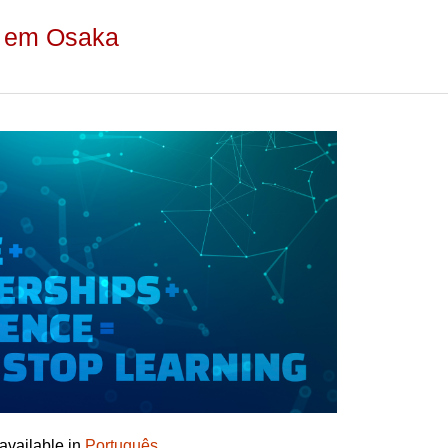
a em Osaka
 available in
Português
.