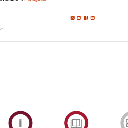
025
ormAberta
Informações
Serviços
Académicas
de
Documentaçã