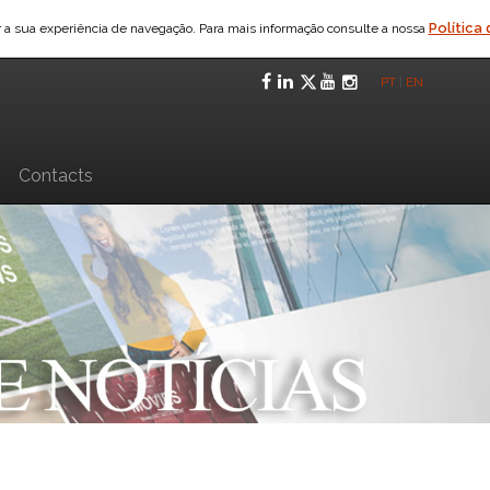
Política
ar a sua experiência de navegação. Para mais informação consulte a nossa
Facebook
LinkedIn
Twitter
YouTube
Instagra
PT
|
EN
n
Contacts