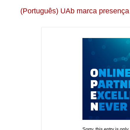
(Português) UAb marca presenç
Sorry, this entry is only