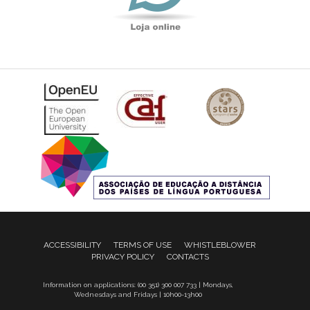
ACCESSIBILITY
TERMS OF USE
WHISTLEBLOWER
PRIVACY POLICY
CONTACTS
Information on applications: (00 351) 300 007 733 | Mondays,
Wednesdays and Fridays | 10h00-13h00