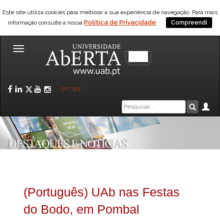
Este site utiliza cookies para melhorar a sua experiência de navegação. Para mais
Política de Privacidade
informação consulte a nossa
Compreendi
Toggle
navigation
Facebook
LinkedIn
Twitter
YouTube
Instagram
PT
|
EN
Caixa
Ár
Pesquis
de
pesquisa
(Português) UAb nas Festas
do Bodo, em Pombal