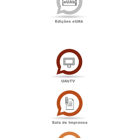
UAbTV
Sala
de
Imprensa
Associação