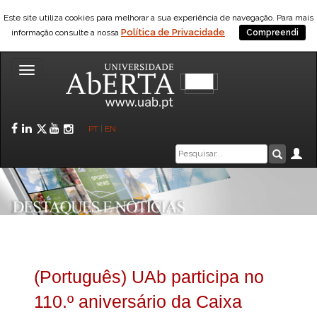
Este site utiliza cookies para melhorar a sua experiência de navegação. Para mais
Política de Privacidade
informação consulte a nossa
Compreendi
Toggle
navigation
Facebook
LinkedIn
Twitter
YouTube
Instagram
PT
|
EN
Caixa
Ár
Pesquis
de
pesquisa
(Português) UAb participa no
110.º aniversário da Caixa