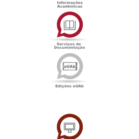
Serviços
de
Documentação
Edições
eUAb
UAbTV