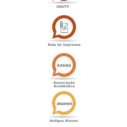
Sala
de
Imprensa
Associação
Académica
Antigos
Alunos