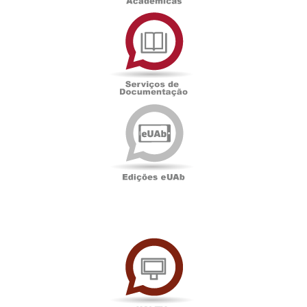
Serviços
de
Documentação
Edições
eUAb
UAbTV