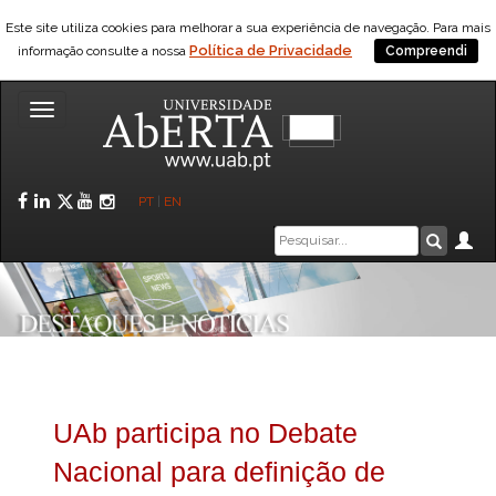
Este site utiliza cookies para melhorar a sua experiência de navegação. Para mais
Política de Privacidade
informação consulte a nossa
Compreendi
Toggle
navigation
Facebook
LinkedIn
Twitter
YouTube
Instagram
PT
|
EN
Caixa
Ár
Pesquis
de
pesquisa
UAb participa no Debate
Nacional para definição de