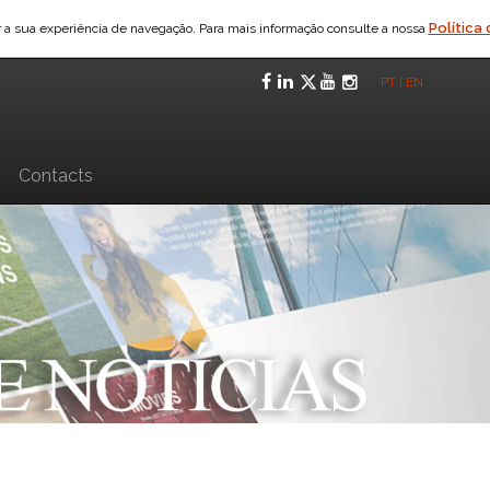
Política
ar a sua experiência de navegação. Para mais informação consulte a nossa
Facebook
LinkedIn
Twitter
YouTube
Instagra
PT
|
EN
n
Contacts