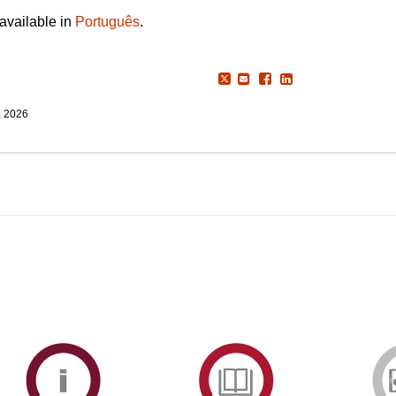
 available in
Português
.
, 2026
ormAberta
Informações
Serviços
Académicas
de
Documentaçã