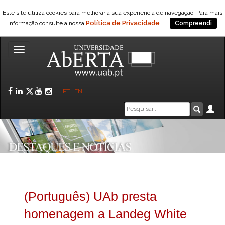
Este site utiliza cookies para melhorar a sua experiência de navegação. Para mais
Política de Privacidade
informação consulte a nossa
Compreendi
Toggle
navigation
Facebook
LinkedIn
Twitter
YouTube
Instagram
PT
|
EN
Caixa
Ár
Pesquis
de
pesquisa
(Português) UAb presta
homenagem a Landeg White