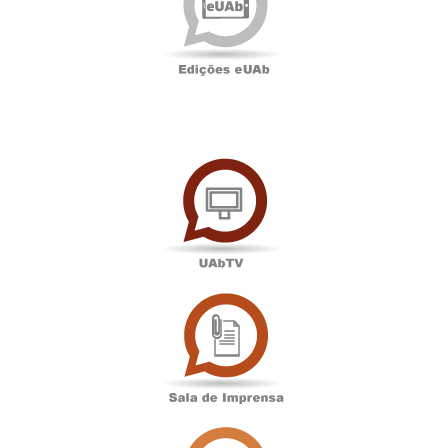
UAbTV
Sala
de
Imprensa
Associação