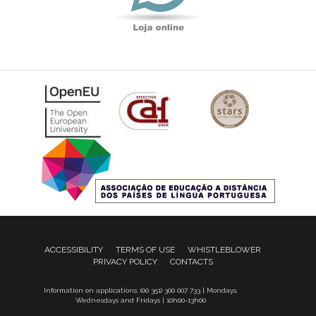
ACCESSIBILITY
TERMS OF USE
WHISTLEBLOWER
PRIVACY POLICY
CONTACTS
Information on applications: (00 351) 300 007 733 | Mondays,
Wednesdays and Fridays | 10h00-13h00