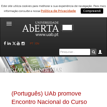
Este site utiliza cookies para melhorar a sua experiência de navegação. Para mais
Política de Privacidade
informação consulte a nossa
Compreendi
Toggle
navigation
Facebook
LinkedIn
Twitter
YouTube
Instagram
PT
|
EN
Caixa
Ár
Pesquis
de
pesquisa
(Português) UAb promove
Encontro Nacional do Curso