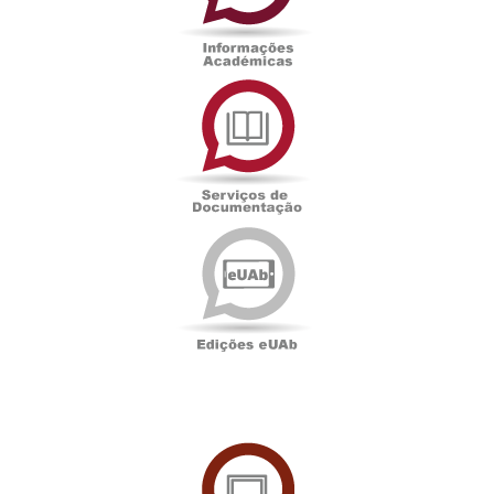
Serviços
de
Documentação
Edições
eUAb
UAbTV