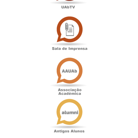
Sala
de
Imprensa
Associação
Académica
Antigos
Alunos