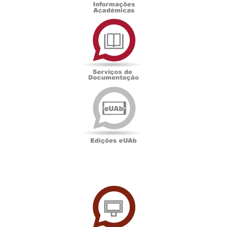
Serviços
de
Documentação
Edições
eUAb
UAbTV