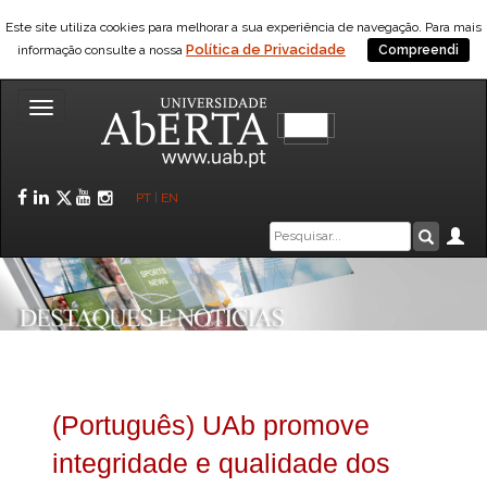
Este site utiliza cookies para melhorar a sua experiência de navegação. Para mais
Política de Privacidade
informação consulte a nossa
Compreendi
Toggle
navigation
Facebook
LinkedIn
Twitter
YouTube
Instagram
PT
|
EN
Caixa
Ár
Pesquis
de
pesquisa
(Português) UAb promove
integridade e qualidade dos